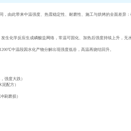
同，由此带来中温强度、热震稳定性、耐磨性、施工与烘烤的全面差异：
/ 镁铝等）发生化学反应生成磷酸盐网络，常温可固化、加热后强度持续上升，
1200℃中温段因水化产物分解出现强度低谷，高温再烧结回升。
解，强度大跌）
无水泥配方）
被冲刷磨损）