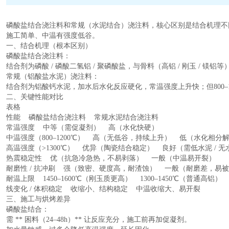
磷酸盐结合浇注料和常规（水泥结合）浇注料，核心区别是结合机理不
施工简单、中温有强度低谷。
一、结合机理（根本区别）
磷酸盐结合浇注料：
结合剂为磷酸 / 磷酸二氢铝 / 聚磷酸盐，与骨料（高铝 / 刚玉 
常规（铝酸盐水泥）浇注料：
结合剂为铝酸钙水泥，加水后水化反应硬化，常温强度上升快；但800–
二、关键性能对比
表格
性能 磷酸盐结合浇注料 常规水泥结合浇注料
常温强度 中等（需促凝剂） 高（水化快硬）
中温强度（800–1200℃） 高（无低谷，持续上升） 低（水化相分
高温强度（>1300℃） 优异（陶瓷结合稳定） 良好（需低水泥 / 
热震稳定性 优（抗急冷急热，不易剥落） 一般（中温易开裂）
耐磨性 / 抗冲刷 强（致密、硬度高，耐渣蚀） 一般（耐磨差，易
耐温上限 1450–1600℃（刚玉质更高） 1300–1450℃（普通高铝）
线变化 / 体积稳定 收缩小、结构稳定 中温收缩大、易开裂
三、施工与烘烤差异
磷酸盐结合：
需 ** 困料（24–48h）** 让反应充分，施工前再加促凝剂。