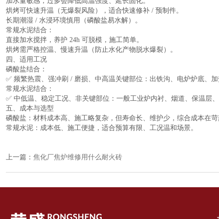
加水量敏感，过多会降低高温强度、延长固化。
烘烤可快速升温（无爆裂风险），适合快速修补 / 预制件。
长期潮湿 / 水浸环境慎用（磷酸盐易水解）。
常规水泥结合：
直接加水搅拌，养护 24h 可脱模，施工简单。
烘烤需严格控温、慢速升温（防止水化产物脱水爆裂）。
四、适用工况
磷酸盐结合：
✅ 频繁热震、强冲刷 / 磨损、中高温关键部位：出铁沟、电炉炉底
常规水泥结合：
✅ 中低温、稳定工况、非关键部位：一般工业炉内衬、烟道、保温层
五、成本与选型
磷酸盐：材料成本高、施工略复杂，但寿命长、维护少，综合成本在苛
常规水泥：成本低、施工便捷，适合预算有限、工况温和场景。
上一篇：
焦化厂焦炉维修用什么耐火砖