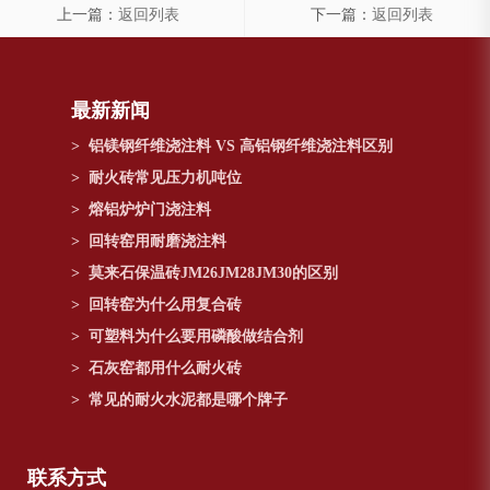
上一篇：
返回列表
下一篇：
返回列表
最新新闻
>
铝镁钢纤维浇注料 VS 高铝钢纤维浇注料区别
>
耐火砖常见压力机吨位
>
熔铝炉炉门浇注料
>
回转窑用耐磨浇注料
>
莫来石保温砖JM26JM28JM30的区别
>
回转窑为什么用复合砖
>
可塑料为什么要用磷酸做结合剂
>
石灰窑都用什么耐火砖
>
常见的耐火水泥都是哪个牌子
联系方式