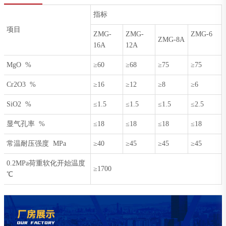
指标
项目
ZMG-
ZMG-
ZMG-6
ZMG-8A
16A
12A
MgO %
≥60
≥68
≥75
≥75
Cr2O3 %
≥16
≥12
≥8
≥6
SiO2 %
≤1.5
≤1.5
≤1.5
≤2.5
显气孔率 %
≤18
≤18
≤18
≤18
常温耐压强度 MPa
≥40
≥45
≥45
≥45
0.2MPa荷重软化开始温度
≥1700
℃