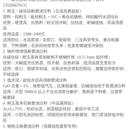
13526667913）
1. 刚玉 - 碳化硅耐磨浇注料（主流高磨损款）
原料：棕刚玉 / 板状刚玉 + SiC + 氧化铝微粉、纯铝酸钙水泥结合
优势：硬度高、抗熟料 / 粉尘强冲刷、抗结皮、耐碱侵蚀、高温强度
高
使用温度：1500~1600℃
适用部位：水泥窑前 / 后窑口、喷煤管、三次风管弯头、篦冷机喉
部、下料溜槽；石灰回转窑窑头罩；危废窑燃烧室冲刷区
2. 钢纤维增强耐磨浇注料
在碳化硅 / 刚玉基体添加耐热不锈钢纤维（0.5~1mm 短纤维）
优势：大幅提升抗热震、防开裂、抗热剥落，抵消温度交变应力
适用：窑口、喷煤管前端、冷风冷热交替剧烈部位，频繁启停窑炉的
不错选择
3. 低水泥 / 超低水泥高强耐磨浇注料
CaO 含量＜1%，致密低气孔，抗液相渗透、抗碱侵蚀优于普通浇注料
适用：大型 5000t/d 以上干法水泥窑分解炉、预热器下料锥、过渡带
耐磨段
4. 刚玉莫来石耐磨浇注料（中温通用款）
Al₂O₃≥75%，性价比高，热震稳定性好，磨损中等工况
适用：小型石灰回转窑、球团回转窑筒体耐磨段、窑门罩顶部低冲刷
区
5. 铬刚玉耐磨浇注料（强腐蚀危废窑专用）