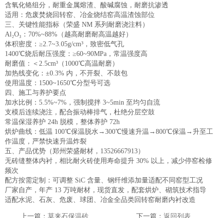
含氧化铬组分，耐重金属熔渣、酸碱腐蚀，耐磨抗渗透
适用：危废焚烧回转窑、冶金烧结窑高温渣蚀部位
三、关键性能指标（荣盛 NM 系列耐磨浇注料）
Al₂O₃：70%~88%（越高耐磨耐高温越好）
体积密度：≥2.7~3.05g/cm³，致密低气孔
1400℃烧后耐压强度：≥60~90MPa，常温强度高
耐磨值：＜2.5cm³（1000℃高温耐磨）
加热线变化：±0.3% 内，不开裂、不鼓包
使用温度：1500~1650℃分型号可选
四、施工与养护要点
加水比例：5.5%~7%，强制搅拌 3~5min 至均匀自流
支模后连续浇注，配合振动棒排气，杜绝分层空鼓
常温保湿养护 24h 脱模，整体养护 72h
烘炉曲线：低温 100℃保温脱水→300℃慢速升温→800℃保温→升至工
作温度，严禁快速升温炸裂
五、产品优势（郑州荣盛耐材，13526667913）
无砖缝整体内衬，相比耐火砖使用寿命提升 30% 以上，减少停窑检修
频次
配方按需定制：可调整 SiC 含量、钢纤维添加量适配不同窑型工况
厂家自产，年产 13 万吨耐材，现货直发，配套烘炉、砌筑技术指导
适配水泥、石灰、危废、球团、冶金全品类回转窑耐磨内衬改造
上一篇：
莫来石保温砖
下一篇：
返回列表