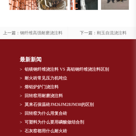
上一篇：
钢纤维高强耐磨浇注料
下一篇：
刚玉自流浇注料
最新新闻
>
铝镁钢纤维浇注料 VS 高铝钢纤维浇注料区别
>
耐火砖常见压力机吨位
>
熔铝炉炉门浇注料
>
回转窑用耐磨浇注料
>
莫来石保温砖JM26JM28JM30的区别
>
回转窑为什么用复合砖
>
可塑料为什么要用磷酸做结合剂
>
石灰窑都用什么耐火砖