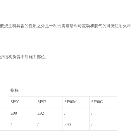
一般浇注料具备的性质之外是一种无需震动即可流动和脱气的可浇注耐火
窑炉结构负责不易施工部位。
指标
SF90
SF92
SF90M
SF90C
≥90
≥92
/
/
/
/
≥90
/