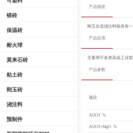
可塑料
产品描述
镁砖
刚玉自流浇注料除具有
保温砖
产品应用
耐火球
主要用于各类高温工业
莫来石砖
产品参数
粘土砖
刚玉砖
项目
浇注料
Al2O3 %
预制件
Al2O3+MgO %