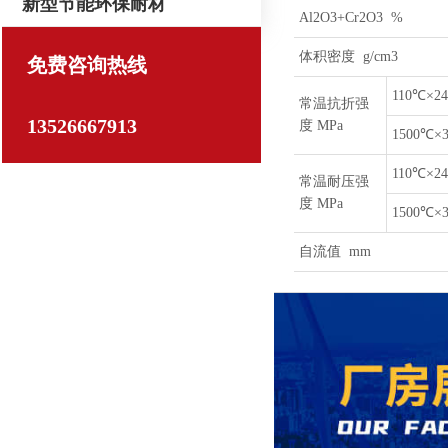
新型节能环保耐材
Al2O3+Cr2O3 %
体积密度 g/cm3
免费咨询热线
110℃×24
常温抗折强
13526667913
度 MPa
1500℃×
110℃×24
常温耐压强
度 MPa
1500℃×
自流值 mm